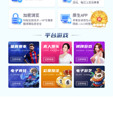
用户真实使用旅程