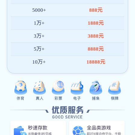
用户评分
4.9 / 5.0
200 万+ 次下载
爱游戏ayx体育 App · 更快更稳更懂
你
为热衷体育赛事的用户设计，支持实时数据刷新、赛况追
踪与多端同步体验。
完美适配 iOS / Android，界面简洁流畅，轻松满足专业
观赛与数据分析需求。
iOS
Android
网页版
立即下载 App
网页版入口