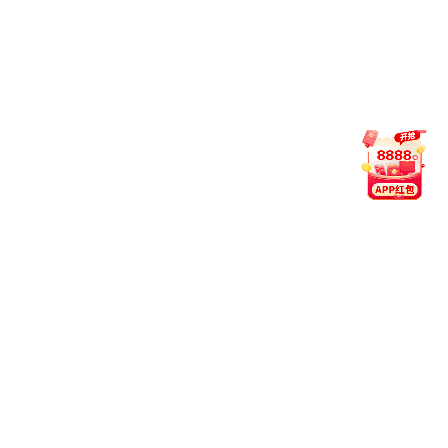
从注册到日常使用，流程清晰、体验顺畅
快速注册，零门槛体验
注册流程简单，新用户几步就能进入平台，爱游戏ayx体育 的操作界
面也很容易上手。
赛事直播不卡顿
无论是高峰时段还是半夜观赛，视频和数据都同步稳定，适合长期关
注体育赛事的朋友。